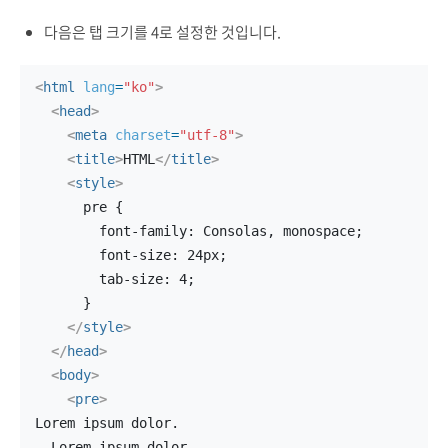
다음은 탭 크기를 4로 설정한 것입니다.
<
html
lang
=
"ko"
>
<
head
>
<
meta
charset
=
"utf-8"
>
<
title
>
HTML
</
title
>
<
style
>
      pre {
        font-family: Consolas, monospace;
        font-size: 24px;
        tab-size: 4;
      }
</
style
>
</
head
>
<
body
>
<
pre
>
Lorem ipsum dolor.
  Lorem ipsum dolor.