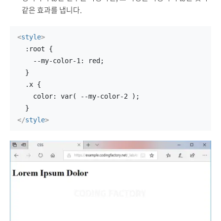
같은 효과를 냅니다.
<
style
>
  :root {
    --my-color-1: red;
  }
  .x {
    color: var( --my-color-2 );
  }
</
style
>