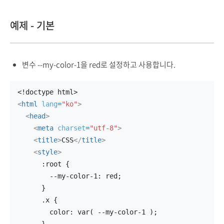
예제 - 기본
변수 --my-color-1을 red로 설정하고 사용합니다.
<!doctype html>
<
html
lang
=
"ko"
>
<
head
>
<
meta
charset
=
"utf-8"
>
<
title
>
CSS
</
title
>
<
style
>
      :root {
        --my-color-1: red;
      }
      .x {
        color: var( --my-color-1 );