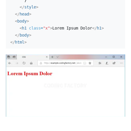
      }
</
style
>
</
head
>
<
body
>
<
h1
class
=
"x"
>
Lorem Ipsum Dolor
</
h1
>
</
body
>
</
html
>