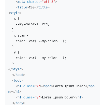
<
meta
charset
=
"utf-8"
>
<
title
>
CSS
</
title
>
<
style
>
  .x {
    --my-color-1: red;
  }
  .x span {
    color: var( --my-color-1 );
  }
  .y {
    color: var( --my-color-1 );
  }
</
style
>
</
head
>
<
body
>
<
h1
class
=
"x"
>
<
span
>
Lorem Ipsum Dolor
</
spa
n
>
</
h1
>
<
h1
class
=
"y"
>
Lorem Ipsum Dolor
</
h1
>
</
body
>