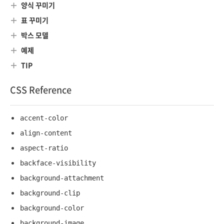
양식 꾸미기
표 꾸미기
박스 모델
예제
TIP
CSS Reference
accent-color
align-content
aspect-ratio
backface-visibility
background-attachment
background-clip
background-color
background-image