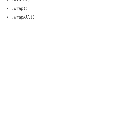
.wrap()
.wrapAll()