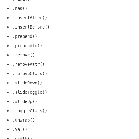
.has()
.insertAfter()
.insertBefore()
.prepend()
.prependTo()
.remove()
.removeAttr()
.removeClass()
.slideDown()
.slideToggle()
.slideUp()
.toggleClass()
.unwrap()
.val()
.width()