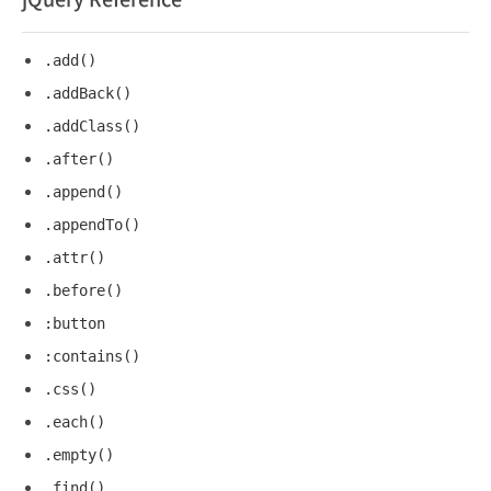
.add()
.addBack()
.addClass()
.after()
.append()
.appendTo()
.attr()
.before()
:button
:contains()
.css()
.each()
.empty()
.find()