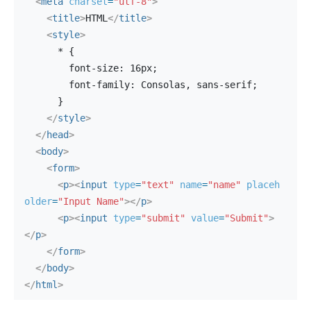
<
meta
charset
=
"utf-8"
>
<
title
>
HTML
</
title
>
<
style
>
      * {
        font-size: 16px;
        font-family: Consolas, sans-serif;
      }
</
style
>
</
head
>
<
body
>
<
form
>
<
p
>
<
input
type
=
"text"
name
=
"name"
placeh
older
=
"Input Name"
>
</
p
>
<
p
>
<
input
type
=
"submit"
value
=
"Submit"
>
</
p
>
</
form
>
</
body
>
</
html
>