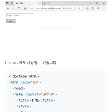
textarea
에도 사용할 수 있습니다.
<!doctype html>
<
html
lang
=
"ko"
>
<
head
>
<
meta
charset
=
"utf-8"
>
<
title
>
HTML
</
title
>
<
style
>