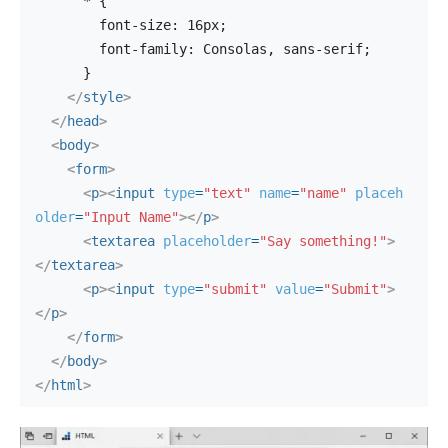
      * {
        font-size: 16px;
        font-family: Consolas, sans-serif;
      }
</
style
>
</
head
>
<
body
>
<
form
>
<
p
>
<
input
type
=
"text"
name
=
"name"
placeh
older
=
"Input Name"
>
</
p
>
<
textarea
placeholder
=
"Say something!"
>
</
textarea
>
<
p
>
<
input
type
=
"submit"
value
=
"Submit"
>
</
p
>
</
form
>
</
body
>
</
html
>