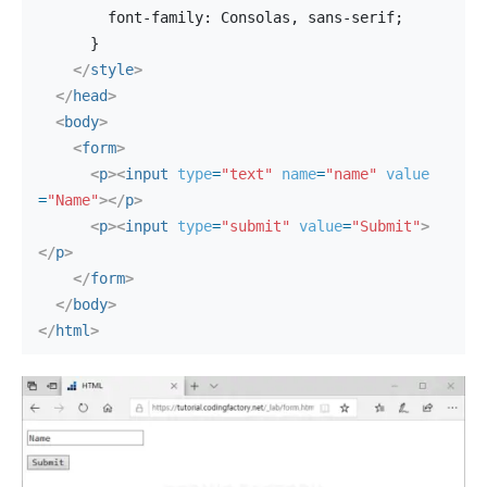
        font-family: Consolas, sans-serif;
      }
</
style
>
</
head
>
<
body
>
<
form
>
<
p
>
<
input
type
=
"text"
name
=
"name"
value
=
"Name"
>
</
p
>
<
p
>
<
input
type
=
"submit"
value
=
"Submit"
>
</
p
>
</
form
>
</
body
>
</
html
>