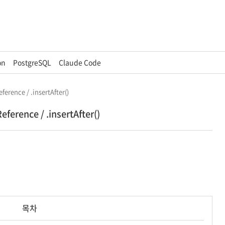
on
PostgreSQL
Claude Code
eference / .insertAfter()
eference / .insertAfter()
목차