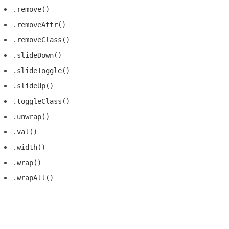
.remove()
.removeAttr()
.removeClass()
.slideDown()
.slideToggle()
.slideUp()
.toggleClass()
.unwrap()
.val()
.width()
.wrap()
.wrapAll()