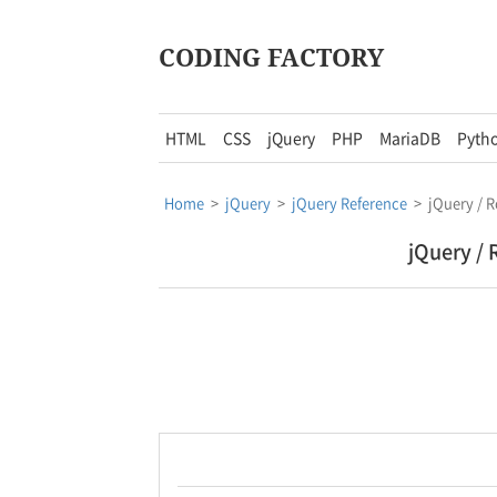
CODING FACTORY
HTML
CSS
jQuery
PHP
MariaDB
Pyth
Home
>
jQuery
>
jQuery Reference
>
jQuery / R
jQuery / R