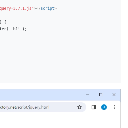
query-3.7.1.js"
>
</
script
>
() {
ter( 'h1' );