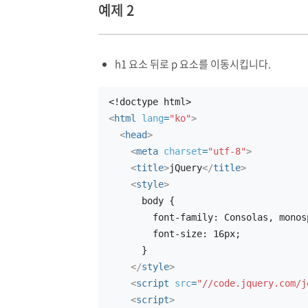
예제 2
h1 요소 뒤로 p 요소를 이동시킵니다.
<!doctype html>
<
html
lang
=
"ko"
>
<
head
>
<
meta
charset
=
"utf-8"
>
<
title
>
jQuery
</
title
>
<
style
>
      body {
        font-family: Consolas, mono
        font-size: 16px;
      }
</
style
>
<
script
src
=
"//code.jquery.com/j
<
script
>