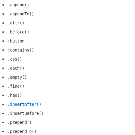
.append()
.appendTo()
.attr()
.before()
:button
:contains()
.css()
.each()
.empty()
.find()
.has()
.insertAfter()
.insertBefore()
.prepend()
.prependTo()