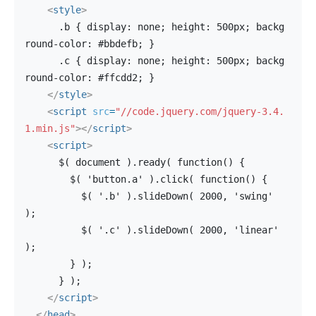
<
style
>
      .b { display: none; height: 500px; backg
round-color: #bbdefb; }
      .c { display: none; height: 500px; backg
round-color: #ffcdd2; }
</
style
>
<
script
src
=
"//code.jquery.com/jquery-3.4.
1.min.js"
>
</
script
>
<
script
>
      $( document ).ready( function() {
        $( 'button.a' ).click( function() {
          $( '.b' ).slideDown( 2000, 'swing' 
);
          $( '.c' ).slideDown( 2000, 'linear' 
);
        } );
      } );
</
script
>
</
head
>