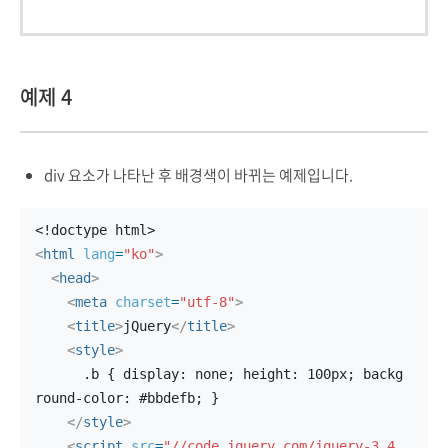
예제 4
div 요소가 나타난 후 배경색이 바뀌는 예제입니다.
<!doctype html>
<
html
lang
=
"ko"
>
<
head
>
<
meta
charset
=
"utf-8"
>
<
title
>
jQuery
</
title
>
<
style
>
      .b { display: none; height: 100px; backg
round-color: #bbdefb; }
</
style
>
<
script
src
=
"//code.jquery.com/jquery-3.4.