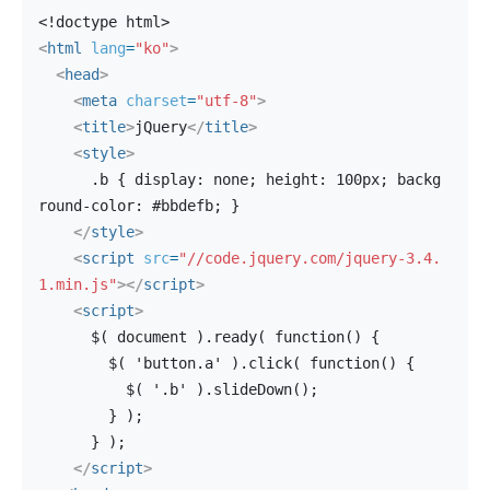
<!doctype html>
<
html
lang
=
"ko"
>
<
head
>
<
meta
charset
=
"utf-8"
>
<
title
>
jQuery
</
title
>
<
style
>
      .b { display: none; height: 100px; backg
round-color: #bbdefb; }
</
style
>
<
script
src
=
"//code.jquery.com/jquery-3.4.
1.min.js"
>
</
script
>
<
script
>
      $( document ).ready( function() {
        $( 'button.a' ).click( function() {
          $( '.b' ).slideDown();
        } );
      } );
</
script
>