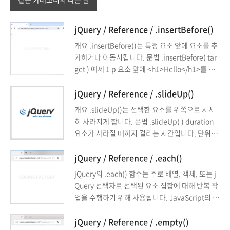
jQuery / Reference / .insertBefore()
개요 .insertBefore()는 특정 요소 앞에 요소를 추
가하거나 이동시킵니다. 문법 .insertBefore( tar
get ) 예제 1 p 요소 앞에 <h1>Hello</h1>를 추
가한다. <!doctype html> <html lang="ko"> <
head> <meta charset="utf-8"> <title>jQuery
jQuery / Reference / .slideUp()
</title> <style> body { font-family: Consolas,
개요 .slideUp()는 선택한 요소를 위쪽으로 서서
monospace; ...
히 사라지게 합니다. 문법 .slideUp( ) duration
요소가 사라질 때까지 걸리는 시간입니다. 단위는
1/1000초, 기본값은 400입니다. fast나 slow로
정할 수 있습니다. fast는 200, slow는 600에 해
jQuery / Reference / .each()
당합니다. easing 요소가 사라지는 방식을 정합니
jQuery의 .each() 함수는 주로 배열, 객체, 또는 j
다. swing과 linear가 가능하며, 기본값은 swing
Query 선택자로 선택된 요소 집합에 대해 반복 작
입니다. complete 요소가 사라진 후 수행할 작업
업을 수행하기 위해 사용됩니다. JavaScript의 fo
을 정합니다. 예제 1 버튼을 클릭하면 파란색 배경
r 또는 forEach 루프와 유사하지만, jQuery의 특
의 div ...
성과 통합된 방식으로 작동합니다.
jQuery / Reference / .empty()