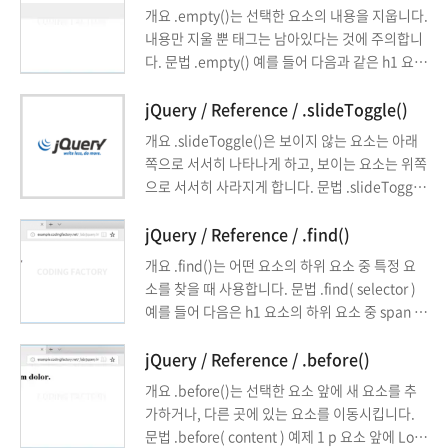
개요 .empty()는 선택한 요소의 내용을 지웁니다.
내용만 지울 뿐 태그는 남아있다는 것에 주의합니
다. 문법 .empty() 예를 들어 다음과 같은 h1 요소
가 있을 때 <h1>Lorem</h1> 다음과 같이 하면
$( 'h1' ).empty() 다음처럼 바뀝니다. <h1></h1
jQuery / Reference / .slideToggle()
> 예제 버튼을 클릭하면 p 요소의 내용이 지워집
개요 .slideToggle()은 보이지 않는 요소는 아래
니다. <!doctype html> <html lang="ko"> <he
쪽으로 서서히 나타나게 하고, 보이는 요소는 위쪽
ad> <meta charset="utf-8"> <title>jQuery</t
으로 서서히 사라지게 합니다. 문법 .slideToggle
itle> <style> ...
( ) duration 요소가 나타나거나 사라질 때까지 걸
리는 시간입니다. 단위는 1/1000초, 기본값은 40
jQuery / Reference / .find()
0입니다. fast나 slow로 정할 수 있습니다. fast는
개요 .find()는 어떤 요소의 하위 요소 중 특정 요
200, slow는 600에 해당합니다. easing 요소가
소를 찾을 때 사용합니다. 문법 .find( selector )
나타나거나 사라지는 방식을 정합니다. swing과 l
예를 들어 다음은 h1 요소의 하위 요소 중 span 요
inear가 가능하며, 기본값은 swing입니다. comp
소를 선택합니다. $( 'h1' ).find( 'span' ) 예제 클
lete 요소가 나타나거나 ...
래스 값으로 b를 갖는 p 요소의 하위 요소 중 클래
jQuery / Reference / .before()
스 값으로 ip를 갖는 span 요소를 찾아서 글자 크
개요 .before()는 선택한 요소 앞에 새 요소를 추
기를 2배로 만듭니다. <!doctype html> <html l
가하거나, 다른 곳에 있는 요소를 이동시킵니다.
ang="ko"> <head> ...
문법 .before( content ) 예제 1 p 요소 앞에 Lore