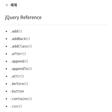
d> <meta charset="utf-8"> <title>jQuery</ti
예제
tle> <script src="//code.jquery.com/jquery-
3.3.1.min.js"></script> ...
jQuery Reference
.add()
.addBack()
.addClass()
.after()
.append()
.appendTo()
.attr()
.before()
:button
:contains()
.css()