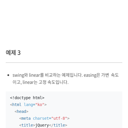
예제 3
swing와 linear를 비교하는 예제입니다. easing은 가변 속도
이고, linear는 고정 속도입니다.
<!doctype html>
<
html
lang
=
"ko"
>
<
head
>
<
meta
charset
=
"utf-8"
>
<
title
>
jQuery
</
title
>