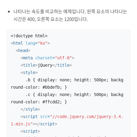
나타나는 속도를 비교하는 예제입니다. 왼쪽 요소의 나타나는
시간은 400, 오른쪽 요소는 1200입니다.
<!doctype html>
<
html
lang
=
"ko"
>
<
head
>
<
meta
charset
=
"utf-8"
>
<
title
>
jQuery
</
title
>
<
style
>
      .b { display: none; height: 500px; backg
round-color: #bbdefb; }
      .c { display: none; height: 500px; backg
round-color: #ffcdd2; }
</
style
>
<
script
src
=
"//code.jquery.com/jquery-3.4.
1.min.js"
>
</
script
>
<
script
>