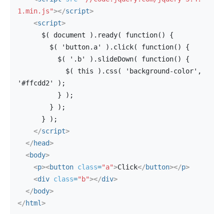
1.min.js"
>
</
script
>
<
script
>
      $( document ).ready( function() {
        $( 'button.a' ).click( function() {
          $( '.b' ).slideDown( function() {
            $( this ).css( 'background-color', 
'#ffcdd2' );
          } );
        } );
      } );
</
script
>
</
head
>
<
body
>
<
p
>
<
button
class
=
"a"
>
Click
</
button
>
</
p
>
<
div
class
=
"b"
>
</
div
>
</
body
>
</
html
>