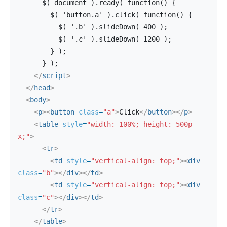
      $( document ).ready( function() {
        $( 'button.a' ).click( function() {
          $( '.b' ).slideDown( 400 );
          $( '.c' ).slideDown( 1200 );
        } );
      } );
</
script
>
</
head
>
<
body
>
<
p
>
<
button
class
=
"a"
>
Click
</
button
>
</
p
>
<
table
style
=
"width: 100%; height: 500p
x;"
>
<
tr
>
<
td
style
=
"vertical-align: top;"
>
<
div
class
=
"b"
>
</
div
>
</
td
>
<
td
style
=
"vertical-align: top;"
>
<
div
class
=
"c"
>
</
div
>
</
td
>
</
tr
>
</
table
>