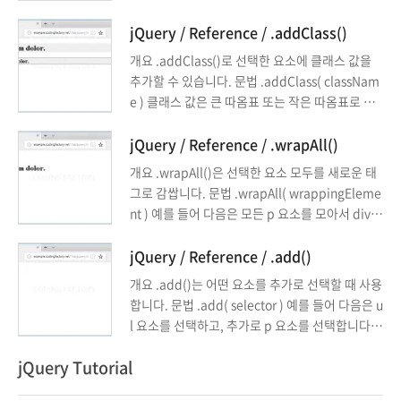
m Ipsum Dolor를 내용으로 갖는 h1 요소를 추가
합니다. <!doctype html> <html lang="ko"> <
jQuery / Reference / .addClass()
head> <meta charset="utf-8"> <title>jQuery
개요 .addClass()로 선택한 요소에 클래스 값을
</title> <script src="//code.jquery.com/jque
추가할 수 있습니다. 문법 .addClass( classNam
ry-3.3.1.min.js"></script> <script> ...
e ) 클래스 값은 큰 따옴표 또는 작은 따옴표로 감
쌉니다. $( 'h1' ).addClass( 'abc' ); 띄어쓰기로
구분하여 여러 개의 값을 추가할 수 있습니다. $(
jQuery / Reference / .wrapAll()
'h1' ).addClass( 'ab cd ef' ); 페이지가 로드된
개요 .wrapAll()은 선택한 요소 모두를 새로운 태
상태에서 클래스 값이 추가되는 것이므로, 추가되
그로 감쌉니다. 문법 .wrapAll( wrappingEleme
기 전의 모양에서 추가된 후의 모양으로 변하는 것
nt ) 예를 들어 다음은 모든 p 요소를 모아서 div
을 방문자가 볼 수도 ...
태그로 감쌉니다. $( 'p' ).wrap( '<div></div>'
); 예제 1 .wrap()은 선택한 요소에 각각 적용됩니
jQuery / Reference / .add()
다. <!doctype html> <html lang="ko"> <hea
개요 .add()는 어떤 요소를 추가로 선택할 때 사용
d> <meta charset="utf-8"> <title>jQuery</ti
합니다. 문법 .add( selector ) 예를 들어 다음은 u
tle> <style> div ...
l 요소를 선택하고, 추가로 p 요소를 선택합니다.
$( 'ul' ).add( 'p' ) 예제 1 li 요소를 선택하고, 추
jQuery Tutorial
가로 p 요소를 선택한 후 색을 빨간색으로 만듭니
다. <!doctype html> <html lang="ko"> <hea