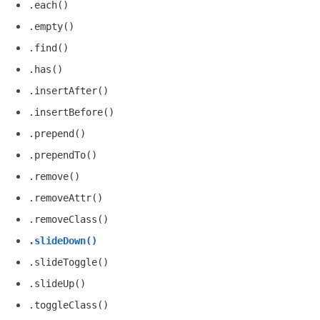
.each()
.empty()
.find()
.has()
.insertAfter()
.insertBefore()
.prepend()
.prependTo()
.remove()
.removeAttr()
.removeClass()
.slideDown()
.slideToggle()
.slideUp()
.toggleClass()