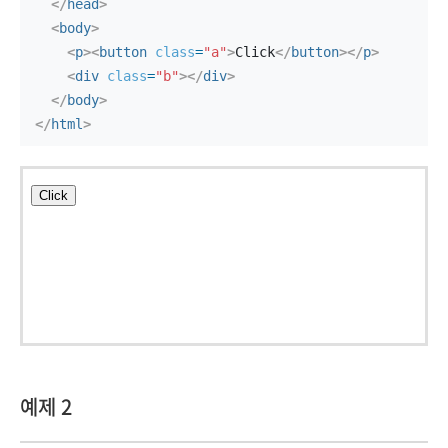
</
head
>
<
body
>
<
p
>
<
button
class
=
"a"
>
Click
</
button
>
</
p
>
<
div
class
=
"b"
>
</
div
>
</
body
>
</
html
>
예제 2