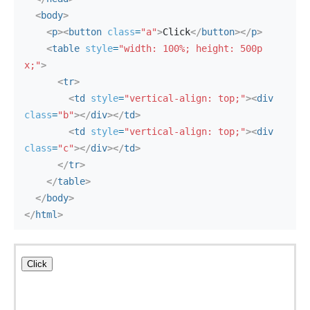
<
body
>
<
p
>
<
button
class
=
"a"
>
Click
</
button
>
</
p
>
<
table
style
=
"width: 100%; height: 500p
x;"
>
<
tr
>
<
td
style
=
"vertical-align: top;"
>
<
div
class
=
"b"
>
</
div
>
</
td
>
<
td
style
=
"vertical-align: top;"
>
<
div
class
=
"c"
>
</
div
>
</
td
>
</
tr
>
</
table
>
</
body
>
</
html
>