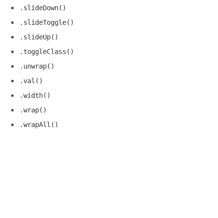
.slideDown()
.slideToggle()
.slideUp()
.toggleClass()
.unwrap()
.val()
.width()
.wrap()
.wrapAll()