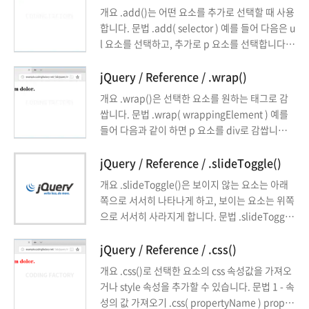
개요 .add()는 어떤 요소를 추가로 선택할 때 사용
합니다. 문법 .add( selector ) 예를 들어 다음은 u
l 요소를 선택하고, 추가로 p 요소를 선택합니다.
$( 'ul' ).add( 'p' ) 예제 1 li 요소를 선택하고, 추
가로 p 요소를 선택한 후 색을 빨간색으로 만듭니
jQuery / Reference / .wrap()
다. <!doctype html> <html lang="ko"> <hea
개요 .wrap()은 선택한 요소를 원하는 태그로 감
d> <meta charset="utf-8"> <title>jQuery</ti
쌉니다. 문법 .wrap( wrappingElement ) 예를
tle> <script src="//code.jquery.com/jquery-
들어 다음과 같이 하면 p 요소를 div로 감쌉니다.
3.3.1.min.js"></script> ...
$( 'p' ).wrap( '<div></div>' ); class나 id 값을
추가할 수도 있습니다. $( 'p' ).wrap( '<div id
jQuery / Reference / .slideToggle()
="ab" class="cd"></div>' ); 여러 태그로 감쌀
개요 .slideToggle()은 보이지 않는 요소는 아래
수도 있습니다. $( 'p' ).wrap( '<div><strong></
쪽으로 서서히 나타나게 하고, 보이는 요소는 위쪽
strong></div>' ); 예제 클래스의 값이 a인 p 요소
으로 서서히 사라지게 합니다. 문법 .slideToggle
를 blockquote 태그로 감쌉니다. <!doctype ht
( ) duration 요소가 나타나거나 사라질 때까지 걸
ml> <html lang="ko"> <head> ...
리는 시간입니다. 단위는 1/1000초, 기본값은 40
jQuery / Reference / .css()
0입니다. fast나 slow로 정할 수 있습니다. fast는
개요 .css()로 선택한 요소의 css 속성값을 가져오
200, slow는 600에 해당합니다. easing 요소가
거나 style 속성을 추가할 수 있습니다. 문법 1 - 속
나타나거나 사라지는 방식을 정합니다. swing과 l
성의 값 가져오기 .css( propertyName ) proper