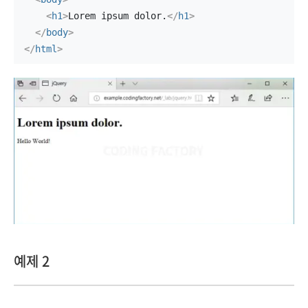
<
h1
>
Lorem ipsum dolor.
</
h1
>
</
body
>
</
html
>
예제 2