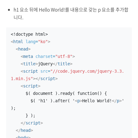
h1 요소 뒤에 Hello World!를 내용으로 갖는 p 요소를 추가합
니다.
<!doctype html>
<
html
lang
=
"ko"
>
<
head
>
<
meta
charset
=
"utf-8"
>
<
title
>
jQuery
</
title
>
<
script
src
=
"//code.jquery.com/jquery-3.3.
1.min.js"
>
</
script
>
<
script
>
      $( document ).ready( function() {
        $( 'h1' ).after( '
<
p
>
Hello World!
</
p
>
' 
);
      } );
</
script
>
</
head
>
<
body
>