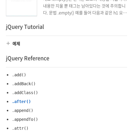
내용만 지울 뿐 태그는 남아있다는 것에 주의합니
다. 문법 .empty() 예를 들어 다음과 같은 h1 요소
가 있을 때 <h1>Lorem</h1> 다음과 같이 하면
jQuery Tutorial
$( 'h1' ).empty() 다음처럼 바뀝니다. <h1></h1
> 예제 버튼을 클릭하면 p 요소의 내용이 지워집
니다. <!doctype html> <html lang="ko"> <he
예제
ad> <meta charset="utf-8"> <title>jQuery</t
itle> <style> ...
jQuery Reference
.add()
.addBack()
.addClass()
.after()
.append()
.appendTo()
.attr()