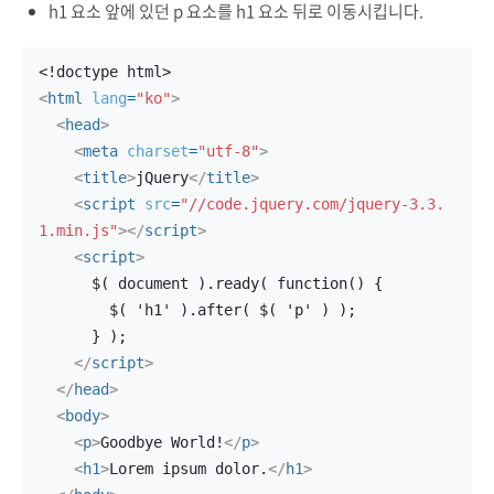
h1 요소 앞에 있던 p 요소를 h1 요소 뒤로 이동시킵니다.
<!doctype html>
<
html
lang
=
"ko"
>
<
head
>
<
meta
charset
=
"utf-8"
>
<
title
>
jQuery
</
title
>
<
script
src
=
"//code.jquery.com/jquery-3.3.
1.min.js"
>
</
script
>
<
script
>
      $( document ).ready( function() {
        $( 'h1' ).after( $( 'p' ) );
      } );
</
script
>
</
head
>
<
body
>
<
p
>
Goodbye World!
</
p
>
<
h1
>
Lorem ipsum dolor.
</
h1
>