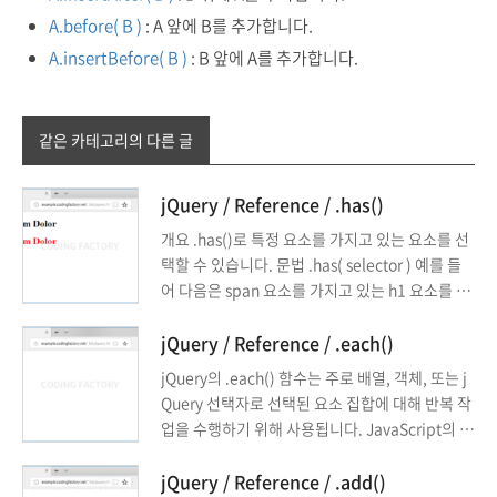
A.before( B )
: A 앞에 B를 추가합니다.
A.insertBefore( B )
: B 앞에 A를 추가합니다.
같은 카테고리의 다른 글
jQuery / Reference / .has()
개요 .has()로 특정 요소를 가지고 있는 요소를 선
택할 수 있습니다. 문법 .has( selector ) 예를 들
어 다음은 span 요소를 가지고 있는 h1 요소를 를
선택합니다. $( 'h1' ).has( 'span' ) 예제 span 요
소를 포함하고 있는 h1 요소의 글자색을 빨간색으
jQuery / Reference / .each()
로 만듭니다. <!doctype html> <html lang="k
jQuery의 .each() 함수는 주로 배열, 객체, 또는 j
o"> <head> <meta charset="utf-8"> <title>j
Query 선택자로 선택된 요소 집합에 대해 반복 작
Query</title> <script ...
업을 수행하기 위해 사용됩니다. JavaScript의 fo
r 또는 forEach 루프와 유사하지만, jQuery의 특
성과 통합된 방식으로 작동합니다.
jQuery / Reference / .add()