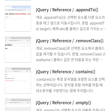
inear가 가능하며, 기본값은 swing입니다. comp
tyName의 속성값을 가져옵니다. 예를 들어 다음
lete 요소가 나타나거나 ...
은 h1 요소의 스타일 중 color 속성의 값을 가져옵
jQuery / Reference / .appendTo()
니다. $( "h1" ).css( "color" ); 문법 2 - 속성 추가
개요 .appendTo()는 선택한 요소를 다른 요소의
하기 .css( propertyName, value ) style 속성을
종료 태그 앞으로 이동시킵니다. 문법 .appendT
추가합니다. 예를 들어 다음은 h1 요소에 style 속
o( target ) 예제 abc를 클래스 값으로 가지는 sp
성을 ...
an 요소를 h1 요소의 </h1> 앞으로 이동시킵니
다. <!doctype html> <html lang="ko"> <hea
jQuery / Reference / .removeClass()
d> <meta charset="utf-8"> <title>jQuery</ti
개요 .removeClass()로 선택한 요소에서 클래스
tle> <style> body { ...
값을 제거할 수 있습니다. 문법 .removeClass( cl
assName ) 클래스 값은 큰 따옴표 또는 작은 따옴
표로 감쌉니다. $( 'h1' ).removeClass( 'abc' );
띄어쓰기로 구분하여 여러 개의 값을 제거할 수 있
jQuery / Reference / :contains()
습니다. $( 'h1' ).removeClass( 'ab cd ef' ); 페
:contains()는 특정 문자열을 포함한 요소를 선택
이지가 로드된 상태에서 클래스 값이 제거되는 것
하는 선택자입니다. 문자열 포함 여부를 따질 때
이므로, 제거되기 전의 모양에서 제거된 후의 모양
대소문자를 구분한다는 점에 주의합니다.
으로 변하는 것을 방문자가 볼 수도 ...
jQuery / Reference / .empty()
개요 .empty()는 선택한 요소의 내용을 지웁니다.