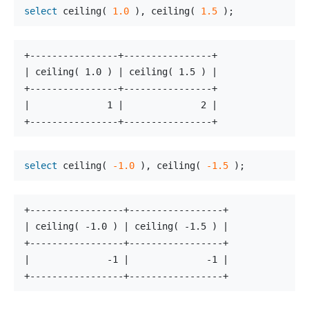
select
 ceiling( 
1.0
 ), ceiling( 
1.5
 );
+----------------+----------------+
| ceiling( 1.0 ) | ceiling( 1.5 ) |
+----------------+----------------+
|              1 |              2 |
+----------------+----------------+
select
 ceiling( 
-1.0
 ), ceiling( 
-1.5
 );
+-----------------+-----------------+
| ceiling( -1.0 ) | ceiling( -1.5 ) |
+-----------------+-----------------+
|              -1 |              -1 |
+-----------------+-----------------+