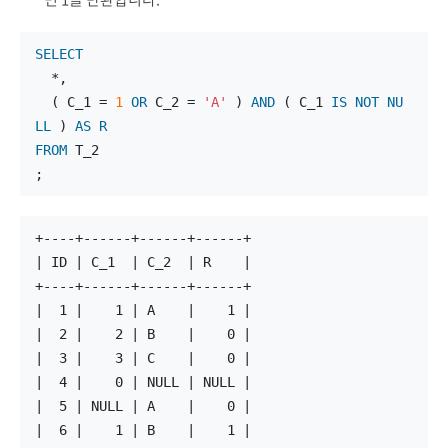
SELECT
  *,
  ( C_1 = 
1
OR
 C_2 = 
'A'
 ) 
AND
 ( C_1 
IS NOT NU
LL
 ) 
AS
R
FROM
 T_2
;
+----+------+------+------+
| ID | C_1  | C_2  | R    |
+----+------+------+------+
|  1 |    1 | A    |    1 |
|  2 |    2 | B    |    0 |
|  3 |    3 | C    |    0 |
|  4 |    0 | NULL | NULL |
|  5 | NULL | A    |    0 |
|  6 |    1 | B    |    1 |