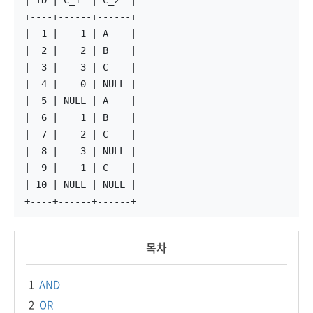
| ID | C_1  | C_2  |
+----+------+------+
|  1 |    1 | A    |
|  2 |    2 | B    |
|  3 |    3 | C    |
|  4 |    0 | NULL |
|  5 | NULL | A    |
|  6 |    1 | B    |
|  7 |    2 | C    |
|  8 |    3 | NULL |
|  9 |    1 | C    |
| 10 | NULL | NULL |
+----+------+------+
목차
1
AND
2
OR