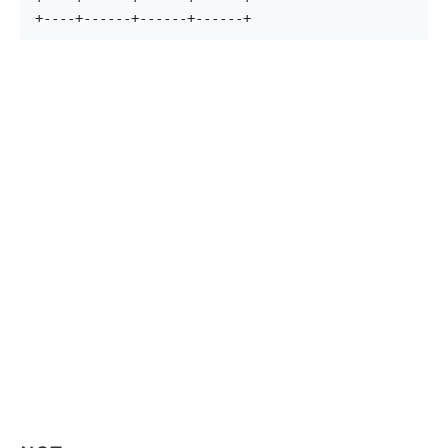
+----+------+------+------+