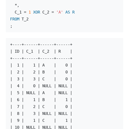
  *,
  C_1 = 
1
XOR
 C_2 = 
'A'
AS
R
FROM
 T_2
;
+----+------+------+------+
| ID | C_1  | C_2  | R    |
+----+------+------+------+
|  1 |    1 | A    |    0 |
|  2 |    2 | B    |    0 |
|  3 |    3 | C    |    0 |
|  4 |    0 | NULL | NULL |
|  5 | NULL | A    | NULL |
|  6 |    1 | B    |    1 |
|  7 |    2 | C    |    0 |
|  8 |    3 | NULL | NULL |
|  9 |    1 | C    |    1 |
| 10 | NULL | NULL | NULL |