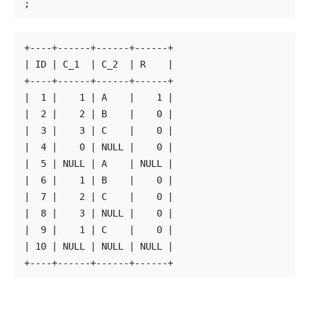
;
+----+------+------+------+
| ID | C_1  | C_2  | R    |
+----+------+------+------+
|  1 |    1 | A    |    1 |
|  2 |    2 | B    |    0 |
|  3 |    3 | C    |    0 |
|  4 |    0 | NULL |    0 |
|  5 | NULL | A    | NULL |
|  6 |    1 | B    |    0 |
|  7 |    2 | C    |    0 |
|  8 |    3 | NULL |    0 |
|  9 |    1 | C    |    0 |
| 10 | NULL | NULL | NULL |
+----+------+------+------+