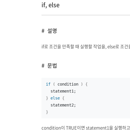
if, else
설명
if로 조건을 만족할 때 실행할 작업을, else로 조
문법
if
(
 condition 
)
{
  statement1;
}
else
{
  statement2;
}
condition이 TRUE이면 statement1을 실행하고