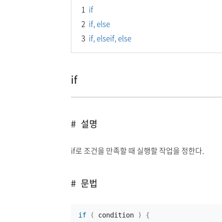
1
if
2
if, else
3
if, elseif, else
if
설명
if로 조건을 만족할 때 실행할 작업을 정한다.
문법
if
(
 condition 
)
{