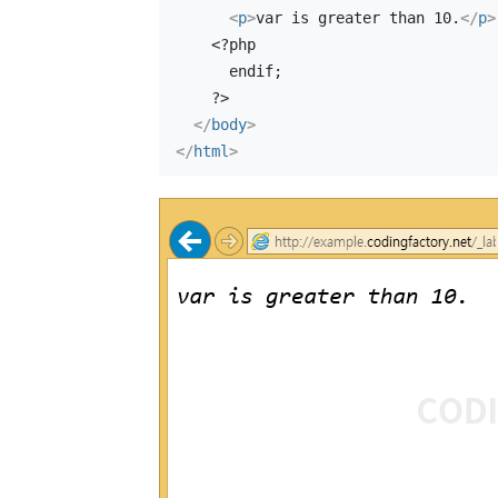
<
p
>
var is greater than 10.
</
p
>
    <?php
      endif;
    ?>
</
body
>
</
html
>