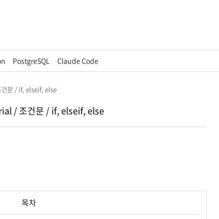
on
PostgreSQL
Claude Code
건문 / if, elseif, else
al / 조건문 / if, elseif, else
목차