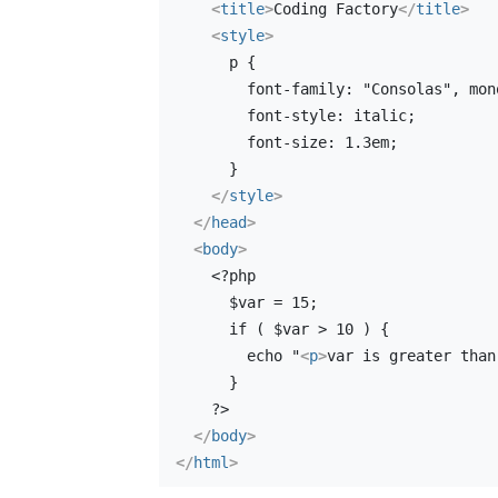
<
title
>
Coding Factory
</
title
>
<
style
>
      p {
        font-family: "Consolas", m
        font-style: italic;
        font-size: 1.3em;
      }
</
style
>
</
head
>
<
body
>
    <?php
      $var = 15;
      if ( $var > 10 ) {
        echo "
<
p
>
var is greater than
      }
    ?>
</
body
>
</
html
>