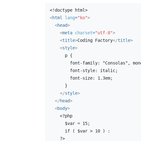
<!doctype html>
<
html
lang
=
"ko"
>
<
head
>
<
meta
charset
=
"utf-8"
>
<
title
>
Coding Factory
</
title
>
<
style
>
      p {
        font-family: "Consolas", m
        font-style: italic;
        font-size: 1.3em;
      }
</
style
>
</
head
>
<
body
>
    <?php
      $var = 15;
      if ( $var > 10 ) :
    ?>