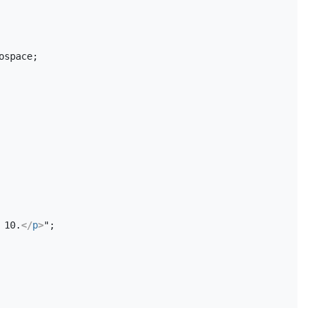
onospace;
 10.
</
p
>
";