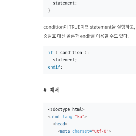
  statement;
}
condition이 TRUE이면 statement을 실행하
중괄호 대신 콜론과 endif를 이용할 수도 있다.
if
(
 condition 
)
:
  statement;
endif
;
예제
<!doctype html>
<
html
lang
=
"ko"
>
<
head
>
<
meta
charset
=
"utf-8"
>