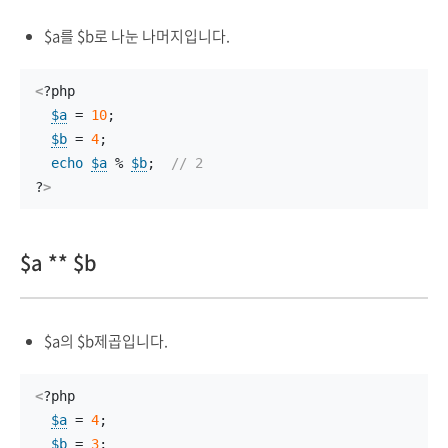
$a를 $b로 나눈 나머지입니다.
<
?php
$a
 = 
10
;
$b
 = 
4
;
echo
$a
 % 
$b
;  
// 2
?
>
$a ** $b
$a의 $b제곱입니다.
<
?php
$a
 = 
4
;
$b
 = 
3
;