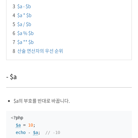
3
$a - $b
4
$a * $b
5
$a / $b
6
$a % $b
7
$a ** $b
8
산술 연산자의 우선 순위
- $a
$a의 부호를 반대로 바꿉니다.
<
?php
$a
 = 
10
;
echo
 - 
$a
;  
// -10