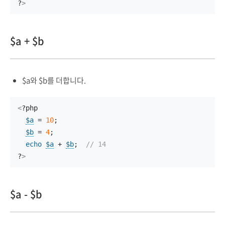
?
>
$a + $b
$a와 $b를 더합니다.
<
?php
$a
 = 
10
;
$b
 = 
4
;
echo
$a
 + 
$b
;  
// 14 
?
>
$a - $b