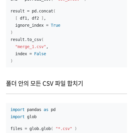
result = pd.
concat
(
[
 df1, df2 
]
,
  ignore_index = 
True
)
result.
to_csv
(
"merge_1.csv"
,
  index = 
False
)
폴더 안의 모든 CSV 파일 합치기
import
 pandas 
as
 pd
import
 glob
files = glob.
glob
(
"*.csv"
)