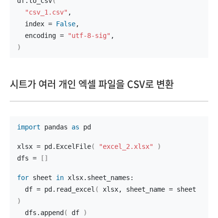
df.
to_csv
(
"csv_1.csv"
,
  index = 
False
,
  encoding = 
"utf-8-sig"
,
)
시트가 여러 개인 엑셀 파일을 CSV로 변환
import
 pandas 
as
 pd
xlsx = pd.
ExcelFile
(
"excel_2.xlsx"
)
dfs = 
[]
for
 sheet 
in
 xlsx.sheet_names:
  df = pd.
read_excel
(
 xlsx, sheet_name = sheet 
)
  dfs.
append
(
 df 
)