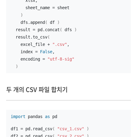
      xlsx,
      sheet_name = sheet
)
    dfs.
append
(
 df 
)
  result = pd.
concat
(
 dfs 
)
  result.
to_csv
(
    excel_file + 
".csv"
,
    index = 
False
,
    encoding = 
"utf-8-sig"
)
두 개의 CSV 파일 합치기
import
 pandas 
as
 pd
df1 = pd.
read_csv
(
"csv_1.csv"
)
df2 = pd.
read_csv
(
"csv_2.csv"
)