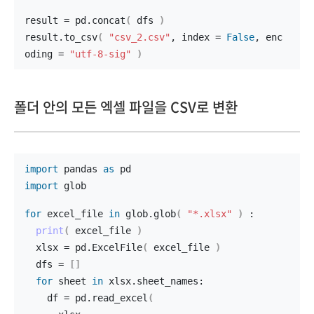
result = pd.
concat
(
 dfs 
)
result.
to_csv
(
"csv_2.csv"
, index = 
False
, enc
oding = 
"utf-8-sig"
)
폴더 안의 모든 엑셀 파일을 CSV로 변환
import
 pandas 
as
 pd
import
 glob
for
 excel_file 
in
 glob.
glob
(
"*.xlsx"
)
 :
print
(
 excel_file 
)
  xlsx = pd.
ExcelFile
(
 excel_file 
)
  dfs = 
[]
for
 sheet 
in
 xlsx.sheet_names:
    df = pd.
read_excel
(